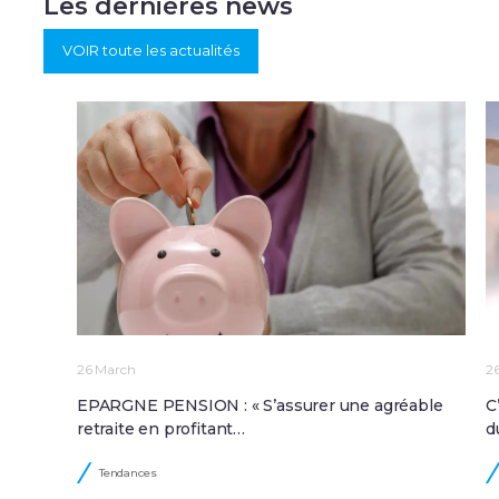
Les dernières news
VOIR toute les actualités
26 March
2
EPARGNE PENSION : « S’assurer une agréable
C
retraite en profitant…
d
Tendances