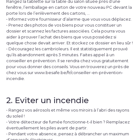
Rangez la tablette sur la table du salon située près d’une
fenêtre, l’emballage en carton de votre nouveau PC devant la
porte lors de l’enlèvement des cartons, …
• Informez votre fournisseur d’alarme que vous vous déplacez.
• Prenez des photos de vos biens pour vous constituer un
dossier et scannez les factures associées. Cela pourra vous
aider à prouver l’achat des biens que vous possédez si
quelque chose devait arriver. Et stockez ce dossier en lieu sûr !
• Découragez les cambrioleurs. Il est statistiquement prouvé
qu’ils abandonnent après 3 minutes. Faites appel à un
conseiller en prévention. Il se rendra chez vous gratuitement
pour vous donner des conseils. Vous en trouverez un près de
chez vous sur
www.besafe.be/fr/conseiller-en-prévention-
incendie
.
2. Eviter un incendie
• Rangez vos aérosols et même vos miroirs à l’abri des rayons
du soleil !
• Votre détecteur de fumée fonctionne-t-il bien ? Remplacez
éventuellement les piles avant de partir.
• Pendant votre absence, pensez à débrancher un maximum
d’appareils électriques.