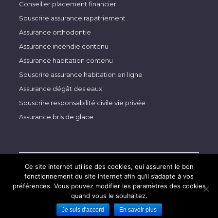
Conseiller placement financier
Souscrire assurance rapatriement
Assurance orthodontie
Assurance incendie contenu
Assurance habitation contenu
Souscrire assurance habitation en ligne
Assurance dégât des eaux
Souscrire responsabilité civile vie privée
Assurance bris de glace
Ce site Internet utilise des cookies, qui assurent le bon
Copyright Appeldoorn-Associés 2020-2024. Tous droits
réservés.
fonctionnement du site Internet afin qu’il s’adapte à vos
préférences. Vous pouvez modifier les paramètres des cookies
Design & Development by
eTeamsys.com
quand vous le souhaitez.
Je suis d'accord
En savoir plus