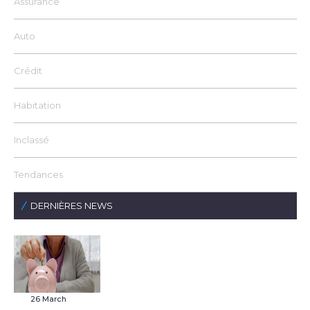
Assurance
Auto
Crédit
Habitation
Inclassé
Tendances
DERNIÈRES NEWS
26 March