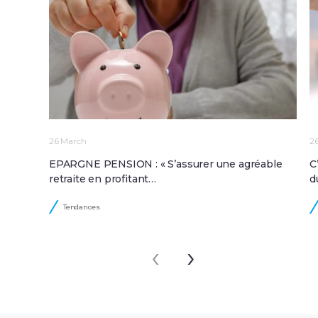
26 March
2
EPARGNE PENSION : « S’assurer une agréable
C
retraite en profitant…
d
Tendances
‹
›